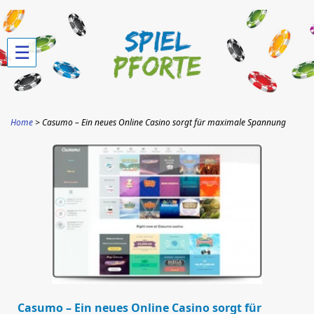
☰
Home
Casumo – Ein neues Online Casino sorgt für maximale Spannung
Casumo – Ein neues Online Casino sorgt für