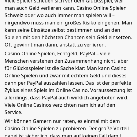
Viele Spieler scheuen sich vor dem Glücksspiel, weil
man auch Geld verlieren kann. Casino Online Spielen
Schweiz oder wo auch immer man spielen will –
nirgendwo muss man ein großes Risiko eingehen. Man
kann seine Einsätze selbst bestimmen und an den
Spielen mit den höchsten Chancen sein Geld einsetzen.
Oft gewinnt man dann, anstatt zu verlieren.
Casino Online Spielen, Echtgeld, PayPal – viele
Menschen verstehen den Zusammenhang nicht, aber
für Glücksspieler ist die Sache klar: Man kann Casino
Online Spielen und zwar mit echtem Geld und dieses
dann per PayPal auszahlen lassen. Das ist der perfekte
Zyklus eines Spiels im Online Casino. Voraussetzung ist
allerdings, dass PayPal auch wirklich angeboten wird.
Viele Online Casinos verzichten nämlich auf den
Service.
Wir können Gamern nur raten, es einmal mit dem
Casino Online Spielen zu probieren. Der große Vorteil
dabei ist sicherlich, dass man auf keinen Fall damit