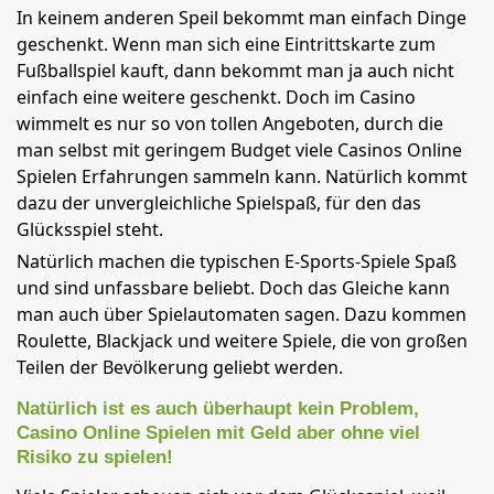
In keinem anderen Speil bekommt man einfach Dinge
geschenkt. Wenn man sich eine Eintrittskarte zum
Fußballspiel kauft, dann bekommt man ja auch nicht
einfach eine weitere geschenkt. Doch im Casino
wimmelt es nur so von tollen Angeboten, durch die
man selbst mit geringem Budget viele Casinos Online
Spielen Erfahrungen sammeln kann. Natürlich kommt
dazu der unvergleichliche Spielspaß, für den das
Glücksspiel steht.
Natürlich machen die typischen E-Sports-Spiele Spaß
und sind unfassbare beliebt. Doch das Gleiche kann
man auch über Spielautomaten sagen. Dazu kommen
Roulette, Blackjack und weitere Spiele, die von großen
Teilen der Bevölkerung geliebt werden.
Natürlich ist es auch überhaupt kein Problem,
Casino Online Spielen mit Geld aber ohne viel
Risiko zu spielen!