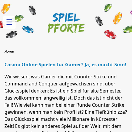
☰
Home
Casino Online Spielen für Gamer? Ja, es macht Sinn!
Wir wissen, was Gamer, die mit Counter Strike und
Command and Conquer aufgewachsen sind, über
Glücksspiel denken: Es ist ein Spiel für alte Semester,
das vollkommen langweilig ist. Doch das ist nicht der
Fall! Wie viel kann man bei einer Runde Counter Strike
gewinnen, wenn man kein Profi ist? Eine Tiefkühlpizza?
Das Glücksspiel macht viele Millionäre in kürzester
Zeit! Es gibt kein anderes Spiel auf der Welt, mit dem